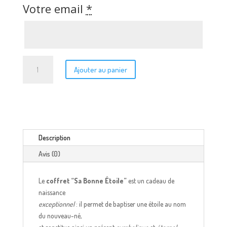
Votre email
*
quantité
Ajouter au panier
de
Coffret
Sa
Bonne
Etoile
Description
Avis (0)
Le
coffret “Sa Bonne Étoile”
est un cadeau de
naissance
exceptionnel
: il permet de baptiser une étoile au nom
du nouveau-né,