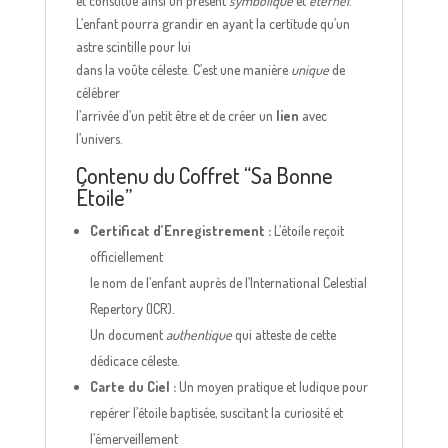
et constitue ainsi un présent
symbolique
et
éternel
.
L’enfant pourra grandir en ayant la certitude qu’un
astre scintille pour lui
dans la voûte céleste. C’est une manière
unique
de
célébrer
l’arrivée d’un petit être et de créer un
lien
avec
l’univers.
Contenu du Coffret “Sa Bonne
Étoile”
Certificat d’Enregistrement :
L’étoile reçoit
officiellement
le nom de l’enfant auprès de l’International Celestial
Repertory (ICR).
Un document
authentique
qui atteste de cette
dédicace céleste.
Carte du Ciel :
Un moyen pratique et ludique pour
repérer l’étoile baptisée, suscitant la curiosité et
l’émerveillement