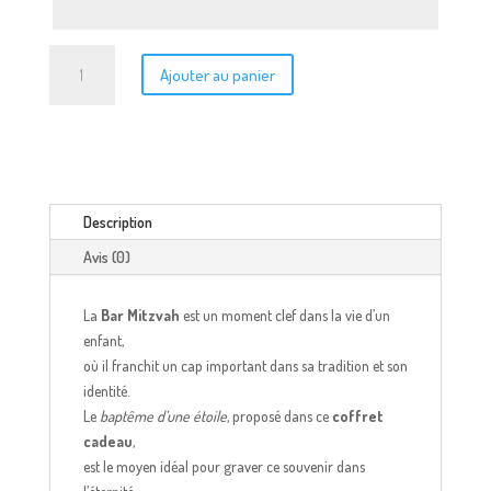
quantité
Ajouter au panier
de
Coffret
Bar
Mitzvah
Description
Avis (0)
La
Bar Mitzvah
est un moment clef dans la vie d’un
enfant,
où il franchit un cap important dans sa tradition et son
identité.
Le
baptême d’une étoile
, proposé dans ce
coffret
cadeau
,
est le moyen idéal pour graver ce souvenir dans