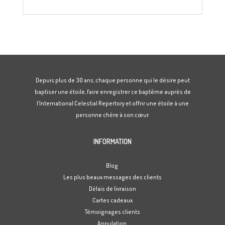
Depuis plus de 30 ans, chaque personne qui le désire peut
baptiser une étoile, faire enregistrer ce baptême auprès de
l’International Celestial Repertory et offrir une étoile à une
personne chère à son cœur.
INFORMATION
Blog
Les plus beaux messages des clients
Délais de livraison
Cartes cadeaux
Témoignages clients
Annulation