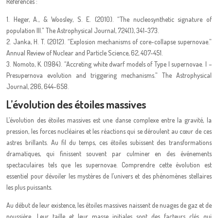
Références :
1. Heger, A., & Woosley, S. E. (2010). “The nucleosynthetic signature of
population III.” The Astrophysical Journal, 724(1), 341-373.
2. Janka, H. T. (2012). “Explosion mechanisms of core-collapse supernovae.”
Annual Review of Nuclear and Particle Science, 62, 407-451.
3. Nomoto, K. (1984). “Accreting white dwarf models of Type I supernovae. I –
Presupernova evolution and triggering mechanisms.” The Astrophysical
Journal, 286, 644-658.
L’évolution des étoiles massives
L’évolution des étoiles massives est une danse complexe entre la gravité, la
pression, les forces nucléaires et les réactions qui se déroulent au cœur de ces
astres brillants. Au fil du temps, ces étoiles subissent des transformations
dramatiques, qui finissent souvent par culminer en des événements
spectaculaires tels que les supernovae. Comprendre cette évolution est
essentiel pour dévoiler les mystères de l’univers et des phénomènes stellaires
les plus puissants.
Au début de leur existence, les étoiles massives naissent de nuages de gaz et de
poussière. Leur taille et leur masse initiales sont des facteurs clés qui