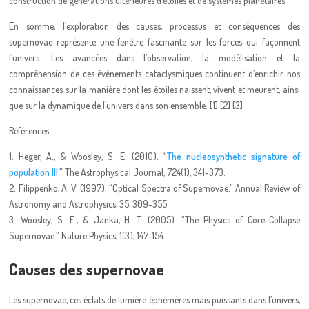
construction de générations ultérieures d’étoiles et de systèmes planétaires.
En somme, l’exploration des causes, processus et conséquences des
supernovae représente une fenêtre fascinante sur les forces qui façonnent
l’univers. Les avancées dans l’observation, la modélisation et la
compréhension de ces événements cataclysmiques continuent d’enrichir nos
connaissances sur la manière dont les étoiles naissent, vivent et meurent, ainsi
que sur la dynamique de l’univers dans son ensemble. [1] [2] [3]
Références :
1. Heger, A., & Woosley, S. E. (2010). “
The nucleosynthetic signature of
population III
.” The Astrophysical Journal, 724(1), 341-373.
2. Filippenko, A. V. (1997). “Optical Spectra of Supernovae.” Annual Review of
Astronomy and Astrophysics, 35, 309-355.
3. Woosley, S. E., & Janka, H. T. (2005). “The Physics of Core-Collapse
Supernovae.” Nature Physics, 1(3), 147-154.
Causes des supernovae
Les supernovae, ces éclats de lumière éphémères mais puissants dans l’univers,