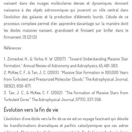
naissent dans des nuages moléculaires denses et dynamiques, donnant
naissance à des objets astronomiques qui joueront un rôle central dans
l’évolution des galaxies et la production d’éléments lourds. L’étude de ce
processus complexe permet d’en apprendre davantage sur la manière dont
les étoiles massives naissent, grandissent et finissent par briller dans le
firmament. [1] [2] [3]
Références :
1. Zinnecker, H., & Yorke, H. W. (2007). “Toward Understanding Massive Star
Formation.” Annual Review of Astronomy and Astrophysics, 45, 481-563.
2. McKee, C. F., & Tan, J. C. (2003). “Massive Star Formation in 100,000 Years
from Turbulent and Pressurized Molecular Clouds.” The Astrophysical Journal,
585(2), 850-871.
3. Tan, J. C., & McKee, C. F. (2002). “The Formation of Massive Stars from
Turbulent Cores.” The Astrophysical Journal, 577(1), 337-356.
Évolution vers la fin de vie
L’évolution d’une étoile vers la fin de sa vie est un voyage fascinant qui dévoile
les transformations dramatiques et parfois cataclysmiques que ces astres