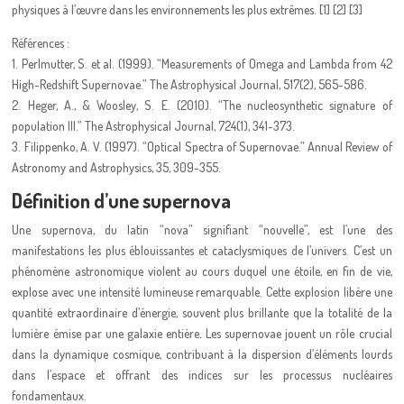
physiques à l’œuvre dans les environnements les plus extrêmes. [1] [2] [3]
Références :
1. Perlmutter, S. et al. (1999). “Measurements of Omega and Lambda from 42
High-Redshift Supernovae.” The Astrophysical Journal, 517(2), 565-586.
2. Heger, A., & Woosley, S. E. (2010). “The nucleosynthetic signature of
population III.” The Astrophysical Journal, 724(1), 341-373.
3. Filippenko, A. V. (1997). “Optical Spectra of Supernovae.” Annual Review of
Astronomy and Astrophysics, 35, 309-355.
Définition d’une supernova
Une supernova, du latin “nova” signifiant “nouvelle”, est l’une des
manifestations les plus éblouissantes et cataclysmiques de l’univers. C’est un
phénomène astronomique violent au cours duquel une étoile, en fin de vie,
explose avec une intensité lumineuse remarquable. Cette explosion libère une
quantité extraordinaire d’énergie, souvent plus brillante que la totalité de la
lumière émise par une galaxie entière. Les supernovae jouent un rôle crucial
dans la dynamique cosmique, contribuant à la dispersion d’éléments lourds
dans l’espace et offrant des indices sur les processus nucléaires
fondamentaux.