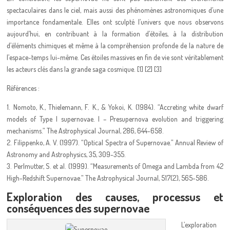
spectaculaires dans le ciel, mais aussi des phénomènes astronomiques d’une
importance fondamentale. Elles ont sculpté l’univers que nous observons
aujourd’hui, en contribuant à la formation d’étoiles, à la distribution
d’éléments chimiques et même à la compréhension profonde de la nature de
l’espace-temps lui-même. Ces étoiles massives en fin de vie sont véritablement
les acteurs clés dans la grande saga cosmique. [1] [2] [3]
Références :
1. Nomoto, K., Thielemann, F. K., & Yokoi, K. (1984). “Accreting white dwarf
models of Type I supernovae. I – Presupernova evolution and triggering
mechanisms.” The Astrophysical Journal, 286, 644-658.
2. Filippenko, A. V. (1997). “Optical Spectra of Supernovae.” Annual Review of
Astronomy and Astrophysics, 35, 309-355.
3. Perlmutter, S. et al. (1999). “Measurements of Omega and Lambda from 42
High-Redshift Supernovae.” The Astrophysical Journal, 517(2), 565-586.
Exploration des causes, processus et
conséquences des supernovae
L’exploration