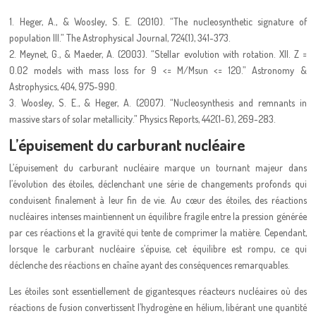
1. Heger, A., & Woosley, S. E. (2010). “The nucleosynthetic signature of
population III.” The Astrophysical Journal, 724(1), 341-373.
2. Meynet, G., & Maeder, A. (2003). “Stellar evolution with rotation. XII. Z =
0.02 models with mass loss for 9 <= M/Msun <= 120.” Astronomy &
Astrophysics, 404, 975-990.
3. Woosley, S. E., & Heger, A. (2007). “Nucleosynthesis and remnants in
massive stars of solar metallicity.” Physics Reports, 442(1-6), 269-283.
L’épuisement du carburant nucléaire
L’épuisement du carburant nucléaire marque un tournant majeur dans
l’évolution des étoiles, déclenchant une série de changements profonds qui
conduisent finalement à leur fin de vie. Au cœur des étoiles, des réactions
nucléaires intenses maintiennent un équilibre fragile entre la pression générée
par ces réactions et la gravité qui tente de comprimer la matière. Cependant,
lorsque le carburant nucléaire s’épuise, cet équilibre est rompu, ce qui
déclenche des réactions en chaîne ayant des conséquences remarquables.
Les étoiles sont essentiellement de gigantesques réacteurs nucléaires où des
réactions de fusion convertissent l’hydrogène en hélium, libérant une quantité