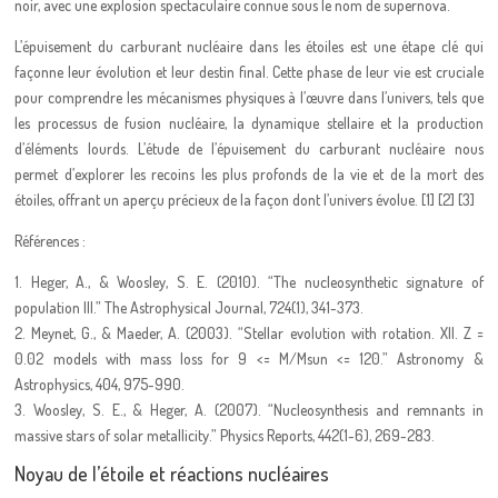
noir, avec une explosion spectaculaire connue sous le nom de supernova.
L’épuisement du carburant nucléaire dans les étoiles est une étape clé qui
façonne leur évolution et leur destin final. Cette phase de leur vie est cruciale
pour comprendre les mécanismes physiques à l’œuvre dans l’univers, tels que
les processus de fusion nucléaire, la dynamique stellaire et la production
d’éléments lourds. L’étude de l’épuisement du carburant nucléaire nous
permet d’explorer les recoins les plus profonds de la vie et de la mort des
étoiles, offrant un aperçu précieux de la façon dont l’univers évolue. [1] [2] [3]
Références :
1. Heger, A., & Woosley, S. E. (2010). “The nucleosynthetic signature of
population III.” The Astrophysical Journal, 724(1), 341-373.
2. Meynet, G., & Maeder, A. (2003). “Stellar evolution with rotation. XII. Z =
0.02 models with mass loss for 9 <= M/Msun <= 120.” Astronomy &
Astrophysics, 404, 975-990.
3. Woosley, S. E., & Heger, A. (2007). “Nucleosynthesis and remnants in
massive stars of solar metallicity.” Physics Reports, 442(1-6), 269-283.
Noyau de l’étoile et réactions nucléaires