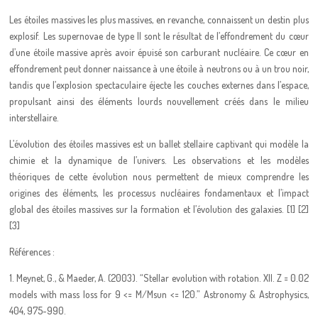
Les étoiles massives les plus massives, en revanche, connaissent un destin plus
explosif. Les supernovae de type II sont le résultat de l’effondrement du cœur
d’une étoile massive après avoir épuisé son carburant nucléaire. Ce cœur en
effondrement peut donner naissance à une étoile à neutrons ou à un trou noir,
tandis que l’explosion spectaculaire éjecte les couches externes dans l’espace,
propulsant ainsi des éléments lourds nouvellement créés dans le milieu
interstellaire.
L’évolution des étoiles massives est un ballet stellaire captivant qui modèle la
chimie et la dynamique de l’univers. Les observations et les modèles
théoriques de cette évolution nous permettent de mieux comprendre les
origines des éléments, les processus nucléaires fondamentaux et l’impact
global des étoiles massives sur la formation et l’évolution des galaxies. [1] [2]
[3]
Références :
1. Meynet, G., & Maeder, A. (2003). “Stellar evolution with rotation. XII. Z = 0.02
models with mass loss for 9 <= M/Msun <= 120.” Astronomy & Astrophysics,
404, 975-990.