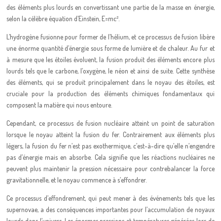
des éléments plus lourds en convertissant une partie de la masse en énergie,
selon la célèbre équation d’Einstein, E=mc².
L’hydrogène fusionne pour former de l’hélium, et ce processus de fusion libère
une énorme quantité d’énergie sous forme de lumière et de chaleur. Au fur et
à mesure que les étoiles évoluent, la fusion produit des éléments encore plus
lourds tels que le carbone, l’oxygène, le néon et ainsi de suite. Cette synthèse
des éléments, qui se produit principalement dans le noyau des étoiles, est
cruciale pour la production des éléments chimiques fondamentaux qui
composent la matière qui nous entoure.
Cependant, ce processus de fusion nucléaire atteint un point de saturation
lorsque le noyau atteint la fusion du fer. Contrairement aux éléments plus
légers, la fusion du fer n’est pas exothermique, c’est-à-dire qu’elle n’engendre
pas d’énergie mais en absorbe. Cela signifie que les réactions nucléaires ne
peuvent plus maintenir la pression nécessaire pour contrebalancer la force
gravitationnelle, et le noyau commence à s’effondrer.
Ce processus d’effondrement, qui peut mener à des événements tels que les
supernovae, a des conséquences importantes pour l’accumulation de noyaux
lourds dans l’univers. Les énormes pressions et températures générées lors de