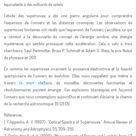
équivalente à des milliards de soleils.
L’étude des supernovae a été une pierre angulaire pour comprendre
l’expansion de l’univers et les distances cosmiques. Les observations de
supernovae lointaines ont révélé que l’expansion de l’univers s’accélère, ce qui
a conduit à la découverte du concept de l’énergie sombre, une énergie
mystérieuse qui semble provoquer cette accélération. Cela a valu à trois
chercheurs, Saul Perlmutter, Brian P. Schmidt et Adam G. Riess, le prix Nobel
de physique en 2011.
En somme, les supernovae incarnent la puissance destructrice et la beauté
spectaculaire de l’univers en évolution. Elles nous rappellent que même à
travers
la mort stellaire
, de nouvelles découvertes fascinantes et
révolutionnaires peuvent émerger. Ces explosions titanesques ont façonné
l’univers que nous contemplons aujourd’hui et continuent d’éclairer le chemin
de la recherche astronomique. [1] [2] [3]
Références :
1. Filippenko, A. V. (1997). “Optical Spectra of Supernovae.” Annual Review of
Astronomy and Astrophysics, 35, 309-355.
2. Perlmutter, S. et al. (1999). “Measurements of Omega and Lambda from 42