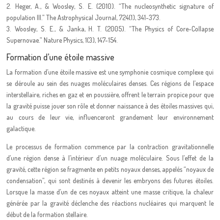
2. Heger, A., & Woosley, S. E. (2010). “The nucleosynthetic signature of
population III.” The Astrophysical Journal, 724(1), 341-373.
3. Woosley, S. E., & Janka, H. T. (2005). “The Physics of Core-Collapse
Supernovae.” Nature Physics, 1(3), 147-154.
Formation d’une étoile massive
La formation d’une étoile massive est une symphonie cosmique complexe qui
se déroule au sein des nuages moléculaires denses. Ces régions de l’espace
interstellaire, riches en gaz et en poussière, offrent le terrain propice pour que
la gravité puisse jouer son rôle et donner naissance à des étoiles massives qui,
au cours de leur vie, influenceront grandement leur environnement
galactique.
Le processus de formation commence par la contraction gravitationnelle
d’une région dense à l’intérieur d’un nuage moléculaire. Sous l’effet de la
gravité, cette région se fragmente en petits noyaux denses, appelés “noyaux de
condensation”, qui sont destinés à devenir les embryons des futures étoiles.
Lorsque la masse d’un de ces noyaux atteint une masse critique, la chaleur
générée par la gravité déclenche des réactions nucléaires qui marquent le
début de la formation stellaire.