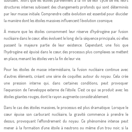
subissent. Alors que les étoiles parviennent à la fin de leur cycle de vie, leurs
structures internes subissent des changements profonds qui sont déterminés
par leur masse initiale. Comprendre cette évolution est essentiel pour élucider
la manière dont les étoiles massives influencent l’évolution cosmique.
À mesure que les étoiles consomment leur réserve d’hydrogène par fusion
nucléaire dans le cœur, elles évoluent le long de la séquence principale, où elles
passent la majeure partie de leur existence. Cependant, une fois que
l’hydrogène est épuisé dans le cœur, des processus plus complexes se mettent
en place, menant les étoiles vers la fin de leur vie.
Pour les étoiles de masse intermédiaire, la fusion nucléaire continue avec
d’autres éléments, créant une série de coquilles autour du noyau. Cela crée
une pression interne qui, dans certaines conditions, peut provoquer
l’expansion de l’enveloppe externe de l’étoile. C’est ce qui se produit avec les
étoiles géantes rouges, dont le rayon augmente considérablement.
Dans le cas des étoiles massives, le processus est plus dramatique. Lorsque le
cœur épuise son carburant nucléaire, la gravité commence à prendre le
dessus, provoquant l’effondrement du noyau. Ce phénomène intense peut
mener à la formation d’une étoile à neutrons ou même d’un trou noir, si la